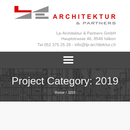
Lp-Architektur & Partners GmbH
Hauptstrasse 46, 8546 Islikon
info@lp-architektur.ch
Tel 052 375 25 28 -
Project Category:
2019
Home
/
2019